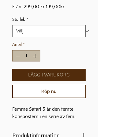
Ordinarie
Reapris
Från
 299,00 kr 
199,00kr
pris
Storlek
*
Antal
*
LÄGG I VARUKORG
Köp nu
Femme Safari 5 är den femte 
konspostern i en serie av fem.
Produktinformation